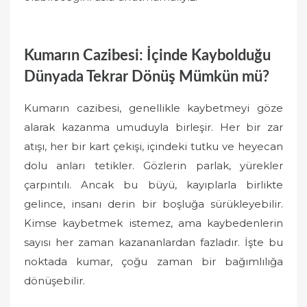
Kumarın Cazibesi: İçinde Kaybolduğu
Dünyada Tekrar Dönüş Mümkün mü?
Kumarın cazibesi, genellikle kaybetmeyi göze
alarak kazanma umuduyla birleşir. Her bir zar
atışı, her bir kart çekişi, içindeki tutku ve heyecan
dolu anları tetikler. Gözlerin parlak, yürekler
çarpıntılı. Ancak bu büyü, kayıplarla birlikte
gelince, insanı derin bir boşluğa sürükleyebilir.
Kimse kaybetmek istemez, ama kaybedenlerin
sayısı her zaman kazananlardan fazladır. İşte bu
noktada kumar, çoğu zaman bir bağımlılığa
dönüşebilir.