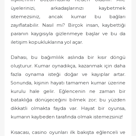
üyelerinizi, arkadaşlarınızı kaybetmek
istemezsiniz, ancak kumar bu bağları
zayıflatabilir. Nasıl mı? Birçok insan, kaybettiği
paranın kaygısıyla gizlenmeye başlar ve bu da
iletişim kopukluklarına yol açar.
Dahası, bu bağımlılık aslında bir kısır döngü
oluşturur. Kumar oynadıkça, kazanmak için daha
fazla oynama isteği doğar ve kayıplar artar.
Sonunda, kişinin hayatı tamamen kumar üzerine
kurulu hale gelir. Eğlencenin ne zaman bir
bataklığa dönüşeceğini bilmek zor; bu yüzden
dikkatli olmakta fayda var. Hayat bir oyunsa,
kumarın kaybeden tarafında olmak istemezsiniz!
Kısacası, casino oyunları ilk bakışta eğlenceli ve