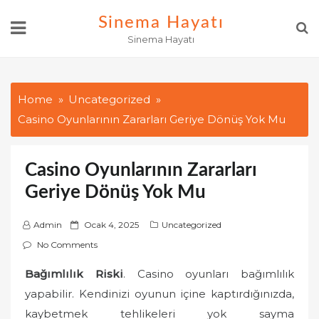
Skip
Sinema Hayatı
to
Sinema Hayatı
content
Home
Uncategorized
Casino Oyunlarının Zararları Geriye Dönüş Yok Mu
Casino Oyunlarının Zararları
Geriye Dönüş Yok Mu
P
Admin
Ocak 4, 2025
Uncategorized
o
No Comments
s
Bağımlılık Riski
. Casino oyunları bağımlılık
t
yapabilir. Kendinizi oyunun içine kaptırdığınızda,
e
d
kaybetmek tehlikeleri yok sayma