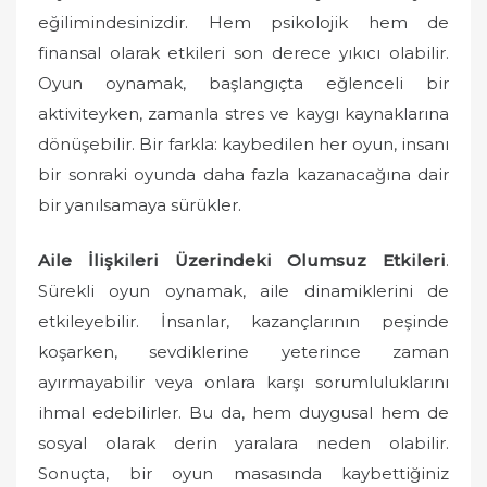
o
eğilimindesinizdir. Hem psikolojik hem de
n
finansal olarak etkileri son derece yıkıcı olabilir.
Oyun oynamak, başlangıçta eğlenceli bir
aktiviteyken, zamanla stres ve kaygı kaynaklarına
dönüşebilir. Bir farkla: kaybedilen her oyun, insanı
bir sonraki oyunda daha fazla kazanacağına dair
bir yanılsamaya sürükler.
Aile İlişkileri Üzerindeki Olumsuz Etkileri
.
Sürekli oyun oynamak, aile dinamiklerini de
etkileyebilir. İnsanlar, kazançlarının peşinde
koşarken, sevdiklerine yeterince zaman
ayırmayabilir veya onlara karşı sorumluluklarını
ihmal edebilirler. Bu da, hem duygusal hem de
sosyal olarak derin yaralara neden olabilir.
Sonuçta, bir oyun masasında kaybettiğiniz