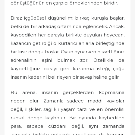
dönüştüğünün en çarpıcı örneklerinden biridir.
Biraz içgüdüsel düşünelim: birkaç kuruşla başlar,
belki de bir arkadaş ortamında eğlencelik. Ancak,
kaybedilen her parayla birlikte duyulan heyecan,
kazancın getirdiği o kurtarıcı anlarla birleştiğinde
bir kısır döngü başlar. Oyun oynarken hissettiğiniz
adrenalinin eşini bulmak zor. Özellikle de
kaybettiğiniz parayı geri kazanma isteği, çoğu
insanın kaderini belirleyen bir savaş haline gelir.
Bu arena, insanın gerçeklerden kopmasına
neden olur. Zamanla sadece maddi kayıplar
değil, ilişkiler, sağlıklı yaşam tarzı ve en önemlisi
ruhsal denge kaybolur. Bir oyunda kaybedilen
para, sadece cüzdanı değil, aynı zamanda
zamanla birlikte gelecek umutlarını da kemirir.