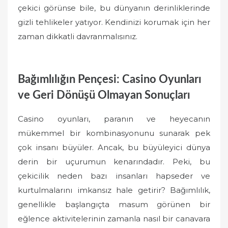
çekici görünse bile, bu dünyanın derinliklerinde
gizli tehlikeler yatıyor. Kendinizi korumak için her
zaman dikkatli davranmalısınız.
Bağımlılığın Pençesi: Casino Oyunları
ve Geri Dönüşü Olmayan Sonuçları
Casino oyunları, paranın ve heyecanın
mükemmel bir kombinasyonunu sunarak pek
çok insanı büyüler. Ancak, bu büyüleyici dünya
derin bir uçurumun kenarındadır. Peki, bu
çekicilik neden bazı insanları hapseder ve
kurtulmalarını imkansız hale getirir? Bağımlılık,
genellikle başlangıçta masum görünen bir
eğlence aktivitelerinin zamanla nasıl bir canavara