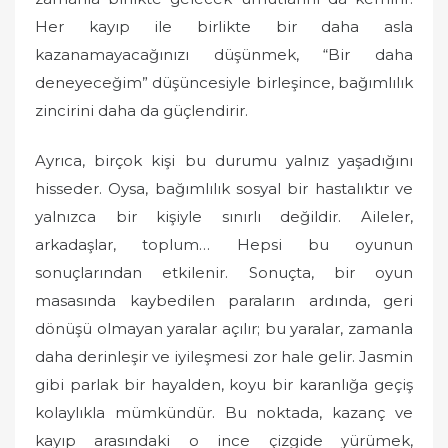
Her kayıp ile birlikte bir daha asla
kazanamayacağınızı düşünmek, “Bir daha
deneyeceğim” düşüncesiyle birleşince, bağımlılık
zincirini daha da güçlendirir.
Ayrıca, birçok kişi bu durumu yalnız yaşadığını
hisseder. Oysa, bağımlılık sosyal bir hastalıktır ve
yalnızca bir kişiyle sınırlı değildir. Aileler,
arkadaşlar, toplum… Hepsi bu oyunun
sonuçlarından etkilenir. Sonuçta, bir oyun
masasında kaybedilen paraların ardında, geri
dönüşü olmayan yaralar açılır; bu yaralar, zamanla
daha derinleşir ve iyileşmesi zor hale gelir. Jasmin
gibi parlak bir hayalden, koyu bir karanlığa geçiş
kolaylıkla mümkündür. Bu noktada, kazanç ve
kayıp arasındaki o ince çizgide yürümek,