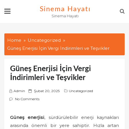
Skip
Sinema Hayatı
to
Sinema Hayatı
content
Home
Uncategorized
Güneş Enerjisi İçin Vergi İndirimleri ve Teşvikler
Güneş Enerjisi İçin Vergi
İndirimleri ve Teşvikler
P
Admin
Şubat 20, 2025
Uncategorized
o
No Comments
s
t
Güneş enerjisi
, sürdürülebilir enerji kaynakları
e
arasında önemli bir yere sahiptir. Hızla artan
d