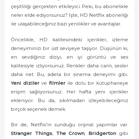
o
çeşitliliği gerçekten etkileyici. Peki, bu abonelikle
n
neler elde ediyorsunuz? İşte, HD Netflix aboneliği
ile ulaşabileceğiniz bazı yenilikler ve avantajlar.
Öncelikle, HD kalitesindeki içerikler, izleme
deneyiminizi bir üst seviyeye taşıyor. Düşünün ki,
en sevdiğiniz diziyi, en iyi görüntü ve ses
kalitesiyle izliyorsunuz. Renkler daha canlı, sesler
daha net. Bu, adeta bir sinema deneyimi gibi.
Yeni diziler
ve
filmler
ile dolu bir kütüphaneye
erişim sağlıyorsunuz. Her hafta yeni içerikler
ekleniyor. Bu da, sıkılmadan izleyebileceğiniz
birçok seçenek demek.
Bir de, Netflix’in sunduğu orijinal yapımlar var.
Stranger Things
,
The Crown
,
Bridgerton
gibi