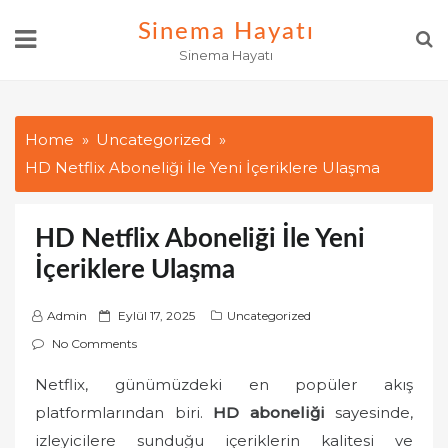
Skip
Sinema Hayatı
to
Sinema Hayatı
content
Home
Uncategorized
HD Netflix Aboneliği İle Yeni İçeriklere Ulaşma
HD Netflix Aboneliği İle Yeni
İçeriklere Ulaşma
P
Admin
Eylül 17, 2025
Uncategorized
o
No Comments
s
Netflix, günümüzdeki en popüler akış
t
platformlarından biri.
e
HD aboneliği
sayesinde,
d
izleyicilere sunduğu içeriklerin kalitesi ve