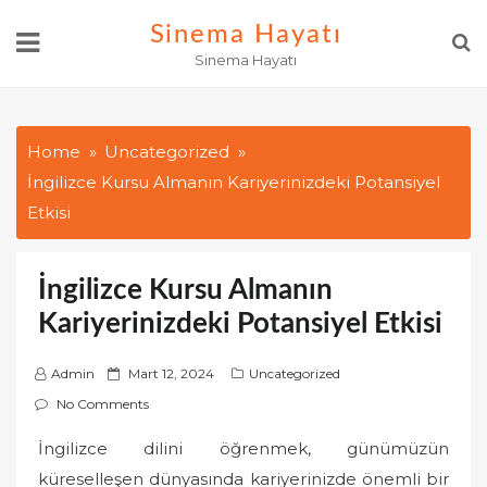
Skip
Sinema Hayatı
to
Sinema Hayatı
content
Home
Uncategorized
İngilizce Kursu Almanın Kariyerinizdeki Potansiyel
Etkisi
İngilizce Kursu Almanın
Kariyerinizdeki Potansiyel Etkisi
P
Admin
Mart 12, 2024
Uncategorized
o
No Comments
s
İngilizce dilini öğrenmek, günümüzün
t
küreselleşen dünyasında kariyerinizde önemli bir
e