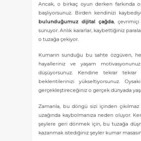
Ancak, o birkaç oyun derken farkında o
başlıyorsunuz. Birden kendinizi kaybediy
bulunduğumuz dijital çağda
, çevrimiç
sunuyor. Anlık kararlar, kaybettiğiniz para
o tuzağa çekiyor.
Kumarın sunduğu bu sahte özgüven, hedef
hayalleriniz ve yaşam motivasyonunuz
düşüyorsunuz. Kendine tekrar tekrar
beklentilerinizi yükseltiyorsunuz. Oysa
gerçekleştireceğiniz o gerçek dünyada yaş
Zamanla, bu döngü sizi içinden çıkılmaz b
uzağında kaybolmanıza neden oluyor. Ken
şeylere geri dönmek için, bu tuzağa düş
kazanmak istediğiniz şeyler kumar masasın