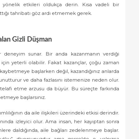
önelik etkileri oldukça derin. Kısa vadeli bir
tığı tahribatı göz ardı etmemek gerek.
Çalan Gizli Düşman
ir deneyim sunar. Bir anda kazanmanın verdiği
çin yeterli olabilir. Fakat kazançlar, çoğu zaman
ı, kaybetmeye başlarken değil, kazandığınız anlarda
i unutturur ve daha fazlasını istemenize neden olur.
ı telafi etme arzusu da büyür. Bu süreçte farkında
betmeye başlarsınız.
ılığının da aile ilişkileri üzerindeki etkisi derindir.
anında izleyici olur. Ama insan, her kayıptan sonra
lere daldığında, aile bağları zedelenmeye başlar.
tutku” diyorsunuzdur ama gerçekte o, yalnızca