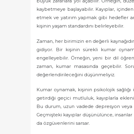
büyük zararlara yol açabilir. Örneğin, dü
e
kaybetmeye başlayabilir. Kayıplar, içinden ç
d
etmek ve yatırım yapmak gibi hedefler art
o
kişinin yaşam standardını belirleyebilir.
n
Zaman, her birimizin en değerli kaynağıdı
gidiyor. Bir kişinin sürekli kumar oynam
engelleyebilir. Örneğin, yeni bir dil öğ
zaman, kumar masasında geçebilir. Soru
değerlendirileceğini düşünmeliyiz.
Kumar oynamak, kişinin psikolojik sağlığı 
getirdiği geçici mutluluk, kayıplarla ekleni
Bu durum, uzun vadede depresyon veya kay
Geçmişteki kayıplar düşünülünce, insanlar h
da özgüvenlerini sarsar.