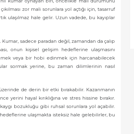
zenli kumar oynayan biri, öncelikle mali durumunu
ıkılması zor mali sorunlara yol açtığı için, tasarruf
ık ulaşılmaz hale gelir. Uzun vadede, bu kayıplar
r. Kumar, sadece paradan değil, zamandan da çalıp
ası, onun kişisel gelişim hedeflerine ulaşmasını
renmek veya bir hobi edinmek için harcanabilecek
lar sormak yerine, bu zaman dilimlerinin nasıl
üzerinde de derin bir etki bırakabilir. Kazanmanın
nce yerini hayal kırıklığına ve stres hissine bırakır.
gı bozukluğu gibi ruhsal sorunlara yol açabilir.
edeflerine ulaşmakta isteksiz hale gelebilirler, bu