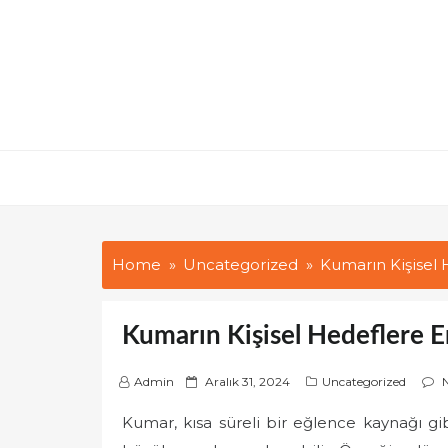
Skip
to
content
Home
Uncategorized
Kumarın Kişisel 
Kumarın Kişisel Hedeflere E
P
Admin
Aralık 31, 2024
Uncategorized
o
Kumar, kısa süreli bir eğlence kaynağı g
s
t