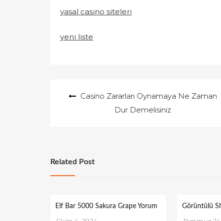
yasal casino siteleri
yeni liste
Yazı
Casino Zararları Oynamaya Ne Zaman
gezinmesi
Dur Demelisiniz
Related Post
Elf Bar 5000 Sakura Grape Yorum
Görüntülü 
Ekim 4, 2024
Temmuz 24,