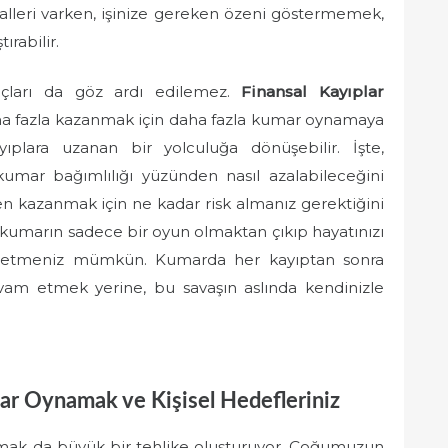
yalleri varken, işinize gereken özeni göstermemek,
ırabilir.
uçları da göz ardı edilemez.
Finansal Kayıplar
ha fazla kazanmak için daha fazla kumar oynamaya
ıplara uzanan bir yolculuğa dönüşebilir. İşte,
kumar bağımlılığı yüzünden nasıl azalabileceğini
n kazanmak için ne kadar risk almanız gerektiğini
 kumarın sadece bir oyun olmaktan çıkıp hayatınızı
 fark etmeniz mümkün. Kumarda her kayıptan sonra
m etmek yerine, bu savaşın aslında kendinizle
ar Oynamak ve Kişisel Hedefleriniz
ak da büyük bir tehlike oluşturuyor. Çoğumuzun