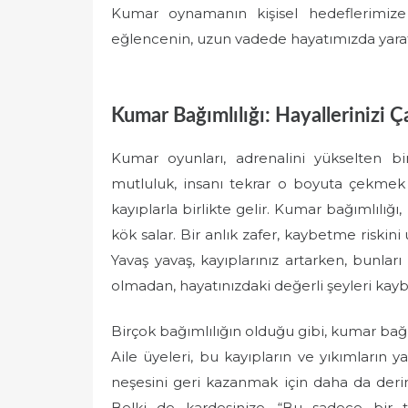
Kumar oynamanın kişisel hedeflerimize y
eğlencenin, uzun vadede hayatımızda yarat
Kumar Bağımlılığı: Hayallerinizi 
Kumar oyunları, adrenalini yükselten b
mutluluk, insanı tekrar o boyuta çekmek i
kayıplarla birlikte gelir. Kumar bağımlılığ
kök salar. Bir anlık zafer, kaybetme riskin
Yavaş yavaş, kayıplarınız artarken, bunlar
olmadan, hayatınızdaki değerli şeyleri kay
Birçok bağımlılığın olduğu gibi, kumar bağıml
Aile üyeleri, bu kayıpların ve yıkımların y
neşesini geri kazanmak için daha da derin
Belki de kardeşinize, “Bu sadece bir 