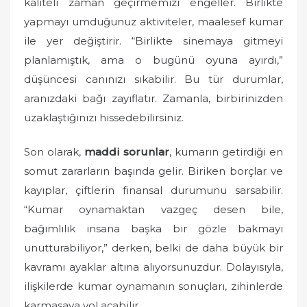
kaliteli zaman geçirmemizi engeller. Birlikte
yapmayı umduğunuz aktiviteler, maalesef kumar
ile yer değiştirir. “Birlikte sinemaya gitmeyi
planlamıştık, ama o bugünü oyuna ayırdı,”
düşüncesi canınızı sıkabilir. Bu tür durumlar,
aranızdaki bağı zayıflatır. Zamanla, birbirinizden
uzaklaştığınızı hissedebilirsiniz.
Son olarak,
maddi sorunlar
, kumarın getirdiği en
somut zararların başında gelir. Biriken borçlar ve
kayıplar, çiftlerin finansal durumunu sarsabilir.
“Kumar oynamaktan vazgeç desen bile,
bağımlılık insana başka bir gözle bakmayı
unutturabiliyor,” derken, belki de daha büyük bir
kavramı ayaklar altına alıyorsunuzdur. Dolayısıyla,
ilişkilerde kumar oynamanın sonuçları, zihinlerde
karmaşaya yol açabilir.