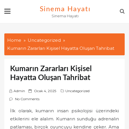
Skip
Sinema Hayatı
to
Sinema Hayatı
content
Home
Uncategorized
Kumarın Zararları Kişisel Hayatta Oluşan Tahribat
Kumarın Zararları Kişisel
Hayatta Oluşan Tahribat
P
Admin
Ocak 4, 2025
Uncategorized
o
No Comments
s
İlk olarak, kumarın insan psikolojisi üzerindeki
t
etkilerini ele alalım. Kumarın sunduğu adrenalin
e
d
patlaması, birçok oyuncuyu kendine çeker. Ama