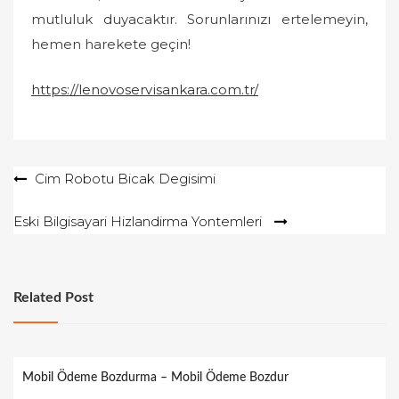
mutluluk duyacaktır. Sorunlarınızı ertelemeyin,
hemen harekete geçin!
https://lenovoservisankara.com.tr/
Yazı
Cim Robotu Bicak Degisimi
gezinmesi
Eski Bilgisayari Hizlandirma Yontemleri
Related Post
Mobil Ödeme Bozdurma – Mobil Ödeme Bozdur