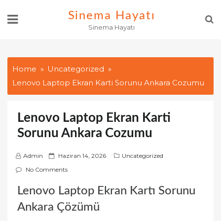
Skip
Sinema Hayatı
to
Sinema Hayatı
content
Home
Uncategorized
Lenovo Laptop Ekran Karti Sorunu Ankara Cozumu
Lenovo Laptop Ekran Karti
Sorunu Ankara Cozumu
P
Admin
Haziran 14, 2026
Uncategorized
o
No Comments
s
Lenovo Laptop Ekran Kartı Sorunu
t
e
Ankara Çözümü
d