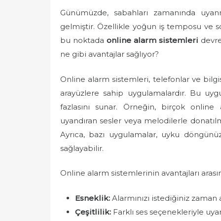
e
Günümüzde, sabahları zamanında uyanm
d
gelmiştir. Özellikle yoğun iş temposu ve so
o
bu noktada
online alarm sistemleri
devrey
n
ne gibi avantajlar sağlıyor?
Online alarm sistemleri, telefonlar ve bilgi
arayüzlere sahip uygulamalardır. Bu uy
fazlasını sunar. Örneğin, birçok online
uyandıran sesler veya melodilerle donatılm
Ayrıca, bazı uygulamalar, uyku döngün
sağlayabilir.
Online alarm sistemlerinin avantajları aras
Esneklik:
Alarmınızı istediğiniz zaman ay
Çeşitlilik:
Farklı ses seçenekleriyle uyan