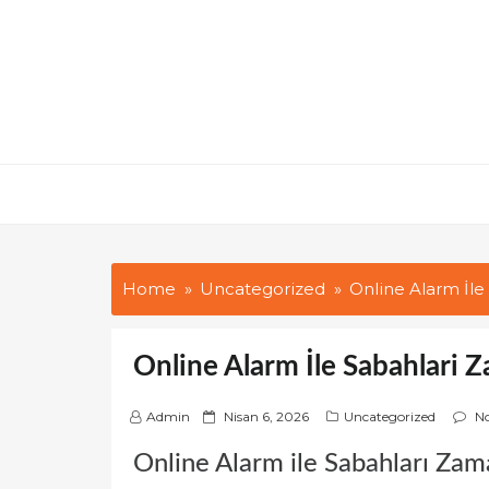
Skip
to
content
Home
Uncategorized
Online Alarm İl
Online Alarm İle Sabahlari
P
Admin
Nisan 6, 2026
Uncategorized
N
o
Online Alarm ile Sabahları Za
s
t