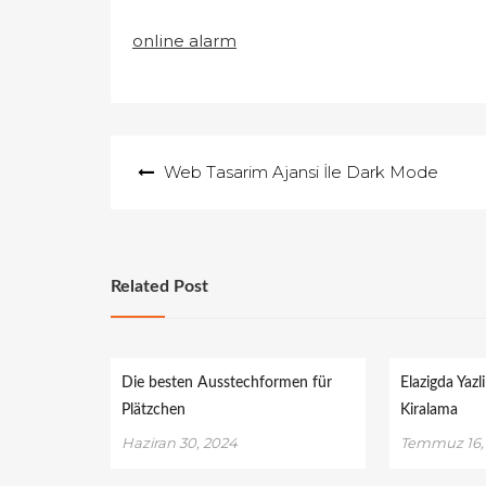
online alarm
Yazı
Web Tasarim Ajansi İle Dark Mode
gezinmesi
Related Post
Die besten Ausstechformen für
Elazigda Yaz
Plätzchen
Kiralama
Haziran 30, 2024
Temmuz 16,