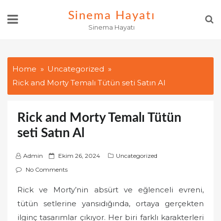
Skip
Sinema Hayatı
to
Sinema Hayatı
content
Home
Uncategorized
Rick and Morty Temalı Tütün seti Satın Al
Rick and Morty Temalı Tütün
seti Satın Al
P
Admin
Ekim 26, 2024
Uncategorized
o
No Comments
s
Rick ve Morty’nin absürt ve eğlenceli evreni,
t
tütün setlerine yansıdığında, ortaya gerçekten
e
d
ilginç tasarımlar çıkıyor. Her biri farklı karakterleri