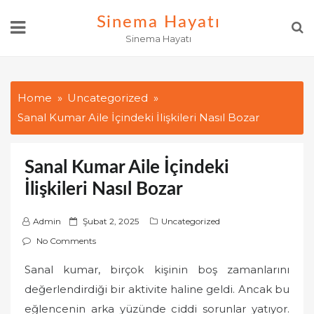
Skip
Sinema Hayatı
to
Sinema Hayatı
content
Home
Uncategorized
Sanal Kumar Aile İçindeki İlişkileri Nasıl Bozar
Sanal Kumar Aile İçindeki
İlişkileri Nasıl Bozar
P
Admin
Şubat 2, 2025
Uncategorized
o
No Comments
s
Sanal kumar, birçok kişinin boş zamanlarını
t
değerlendirdiği bir aktivite haline geldi. Ancak bu
e
d
eğlencenin arka yüzünde ciddi sorunlar yatıyor.