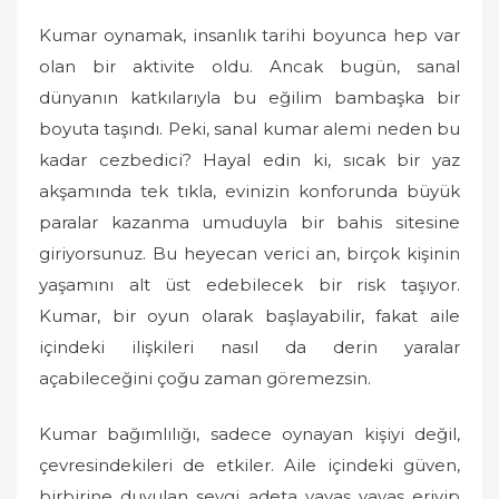
Kumar oynamak, insanlık tarihi boyunca hep var
olan bir aktivite oldu. Ancak bugün, sanal
dünyanın katkılarıyla bu eğilim bambaşka bir
boyuta taşındı. Peki, sanal kumar alemi neden bu
kadar cezbedici? Hayal edin ki, sıcak bir yaz
akşamında tek tıkla, evinizin konforunda büyük
paralar kazanma umuduyla bir bahis sitesine
giriyorsunuz. Bu heyecan verici an, birçok kişinin
yaşamını alt üst edebilecek bir risk taşıyor.
Kumar, bir oyun olarak başlayabilir, fakat aile
içindeki ilişkileri nasıl da derin yaralar
açabileceğini çoğu zaman göremezsin.
Kumar bağımlılığı, sadece oynayan kişiyi değil,
çevresindekileri de etkiler. Aile içindeki güven,
birbirine duyulan sevgi adeta yavaş yavaş eriyip