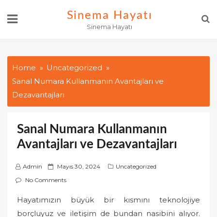
Skip
Sinema Hayatı
to
Sinema Hayatı
content
Home
Uncategorized
Sanal Numara Kullanmanın Avantajları ve
Dezavantajları
Sanal Numara Kullanmanın
Avantajları ve Dezavantajları
P
Admin
Mayıs 30, 2024
Uncategorized
o
No Comments
s
Hayatımızın büyük bir kısmını teknolojiye
t
borçluyuz ve iletişim de bundan nasibini alıyor.
e