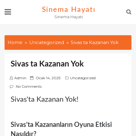
Skip
Sinema Hayatı
to
Sinema Hayatı
content
Home
Uncategorized
Sivas ta Kazanan Yok
Sivas ta Kazanan Yok
P
Admin
Ocak 14, 2025
Uncategorized
o
No Comments
s
Sivas'ta Kazanan Yok!
t
e
d
o
Sivas’ta Kazananların Oyuna Etkisi
n
Nasıldır?