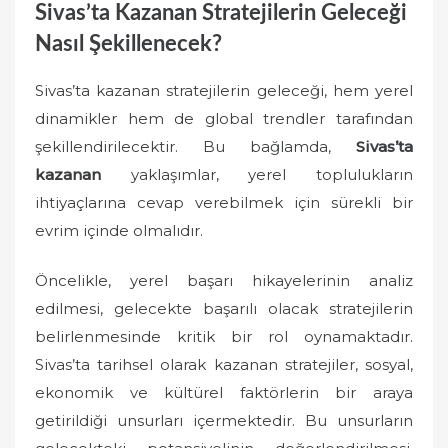
Sivas’ta Kazanan Stratejilerin Geleceği
Nasıl Şekillenecek?
Sivas’ta kazanan stratejilerin geleceği, hem yerel
dinamikler hem de global trendler tarafından
şekillendirilecektir. Bu bağlamda,
Sivas’ta
kazanan
yaklaşımlar, yerel toplulukların
ihtiyaçlarına cevap verebilmek için sürekli bir
evrim içinde olmalıdır.
Öncelikle, yerel başarı hikayelerinin analiz
edilmesi, gelecekte başarılı olacak stratejilerin
belirlenmesinde kritik bir rol oynamaktadır.
Sivas’ta tarihsel olarak kazanan stratejiler, sosyal,
ekonomik ve kültürel faktörlerin bir araya
getirildiği unsurları içermektedir. Bu unsurların