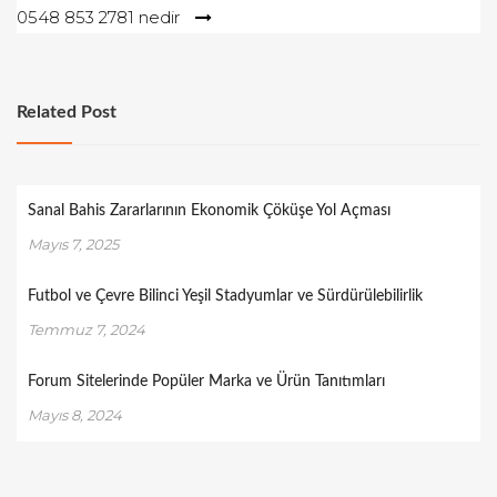
0548 853 2781 nedir
Related Post
Sanal Bahis Zararlarının Ekonomik Çöküşe Yol Açması
Mayıs 7, 2025
Futbol ve Çevre Bilinci Yeşil Stadyumlar ve Sürdürülebilirlik
Temmuz 7, 2024
Forum Sitelerinde Popüler Marka ve Ürün Tanıtımları
Mayıs 8, 2024