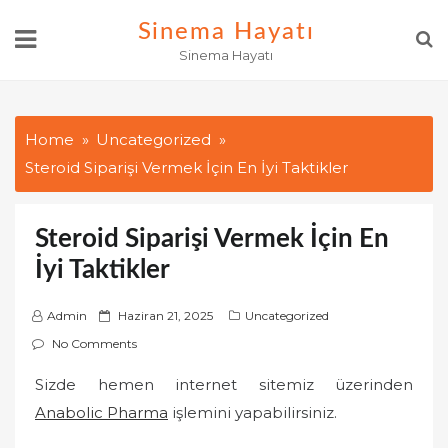
Skip
Sinema Hayatı
to
Sinema Hayatı
content
Home
Uncategorized
Steroid Siparişi Vermek İçin En İyi Taktikler
Steroid Siparişi Vermek İçin En
İyi Taktikler
P
Admin
Haziran 21, 2025
Uncategorized
o
No Comments
s
Sizde hemen internet sitemiz üzerinden
t
Anabolic Pharma
e
işlemini yapabilirsiniz.
d