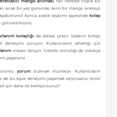
ferahlatıcı mango aroması
, her nefeste tropik bir
i, sıcak bir yaz gününde, serin bir mango kokteyli
şayabilirsiniz! Ayrıca, pratik tasarımı sayesinde
kolay
e götürebilirsiniz.
llanım kolaylığı
da dikkat çekici. Sadece birkaç
deneyimi sunuyor. Kullanıcıların rahatlığı için
llanım
imkanı tanıyor. Üstelik, temizliği de oldukça
im yaşarsınız.
k olumlu
yorum
bulmak mümkün. Kullanıcıların
 de bu eşsiz deneyimi yaşamak istiyorsanız, Vozol
k için daha ne bekliyorsunuz?