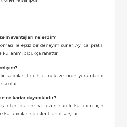
tik öneme sahiptir!
’in avantajları nelerdir?
ması ile eşsiz bir deneyim sunar. Ayrıca, pratik
e kullanımı oldukça rahattır.
meliyim?
lir satıcıları tercih etmek ve ürün yorumlarını
cı olur.
e ne kadar dayanıklıdır?
miş olan bu shisha, uzun süreli kullanım için
e kullanıcıların beklentilerini karşılar.