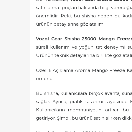
e
satın alma ipuçları hakkında bilgi vereceği
d
önemlidir. Peki, bu shisha neden bu kada
o
ürünün detaylarına göz atalım.
n
Vozol Gear Shisha 25000 Mango Freez
süreli kullanım ve yoğun tat deneyimi suna
Ürünün teknik detaylarına birlikte göz atal
Özellik Açıklama Aroma Mango Freeze Kap
ömürlü
Bu shisha, kullanıcılara birçok avantaj sun
sağlar. Ayrıca, pratik tasarımı sayesinde 
Kullanıcıların memnuniyetini artıran bu 
getiriyor. Şimdi, bu ürünü satın alırken di