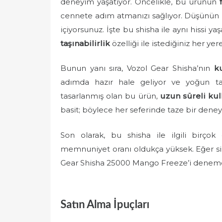
deneyim yaşatıyor. Öncelikle, bu ürünün
cennete adım atmanızı sağlıyor. Düşünün k
içiyorsunuz. İşte bu shisha ile aynı hissi ya
taşınabilirlik
özelliği ile istediğiniz her yer
Bunun yanı sıra, Vozol Gear Shisha’nın
ku
adımda hazır hale geliyor ve yoğun tat 
tasarlanmış olan bu ürün,
uzun süreli ku
basit; böylece her seferinde taze bir deney
Son olarak, bu shisha ile ilgili birço
memnuniyet oranı oldukça yüksek. Eğer siz
Gear Shisha 25000 Mango Freeze’i deneme
Satın Alma İpuçları