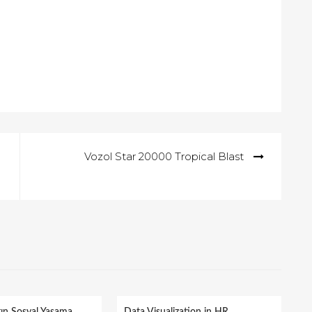
Vozol Star 20000 Tropical Blast
rın Sosyal Yaşama
Data Visualization in HR