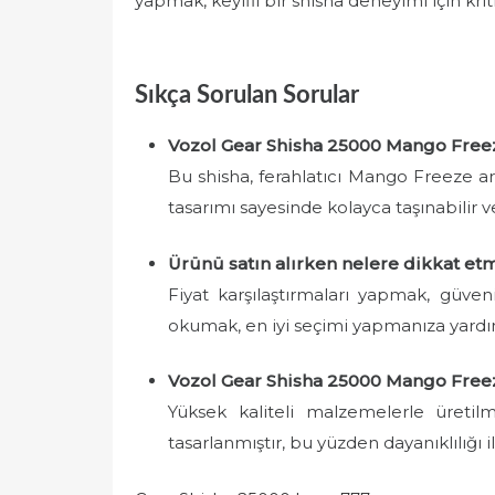
yapmak, keyifli bir shisha deneyimi için kri
Sıkça Sorulan Sorular
Vozol Gear Shisha 25000 Mango Freeze
Bu shisha, ferahlatıcı Mango Freeze aro
tasarımı sayesinde kolayca taşınabilir v
Ürünü satın alırken nelere dikkat et
Fiyat karşılaştırmaları yapmak, güveni
okumak, en iyi seçimi yapmanıza yardım
Vozol Gear Shisha 25000 Mango Freez
Yüksek kaliteli malzemelerle üretil
tasarlanmıştır, bu yüzden dayanıklılığı il