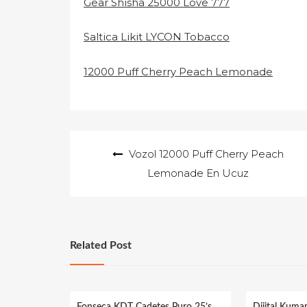
Gear Shisha 25000 Love 777
Saltica Likit LYCON Tobacco
12000 Puff Cherry Peach Lemonade
Yazı
Vozol 12000 Puff Cherry Peach
gezinmesi
Lemonade En Ucuz
Related Post
Fonseca KDT Cadetes Puro 25’s
Dijital Kuma