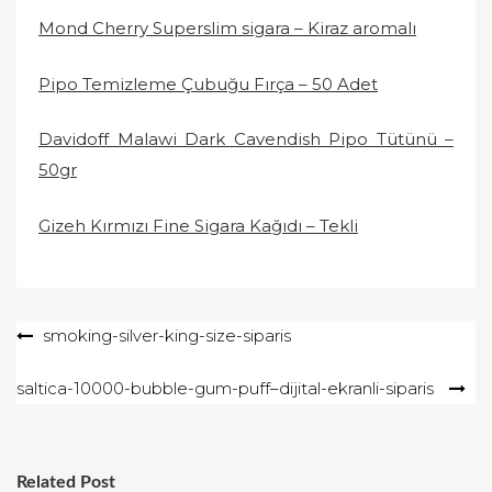
Mond Cherry Superslim sigara – Kiraz aromalı
Pipo Temizleme Çubuğu Fırça – 50 Adet
Davidoff Malawi Dark Cavendish Pipo Tütünü –
50gr
Gizeh Kırmızı Fine Sigara Kağıdı – Tekli
Yazı
smoking-silver-king-size-siparis
gezinmesi
saltica-10000-bubble-gum-puff–dijital-ekranli-siparis
Related Post