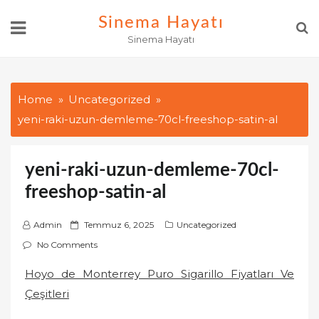
Skip
Sinema Hayatı
to
Sinema Hayatı
content
Home
Uncategorized
yeni-raki-uzun-demleme-70cl-freeshop-satin-al
yeni-raki-uzun-demleme-70cl-
freeshop-satin-al
P
Admin
Temmuz 6, 2025
Uncategorized
o
No Comments
s
Hoyo de Monterrey Puro Sigarillo Fiyatları Ve
t
Çeşitleri
e
d