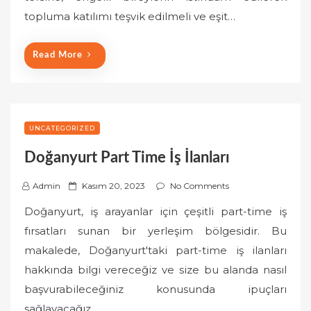
o
topluma katılımı teşvik edilmeli ve eşit…
n
Read More
UNCATEGORIZED
Doğanyurt Part Time İş İlanları
P
Admin
Kasım 20, 2023
No Comments
o
Doğanyurt, iş arayanlar için çeşitli part-time iş
s
fırsatları sunan bir yerleşim bölgesidir. Bu
t
makalede, Doğanyurt'taki part-time iş ilanları
e
hakkında bilgi vereceğiz ve size bu alanda nasıl
d
o
başvurabileceğiniz konusunda ipuçları
n
sağlayacağız.…