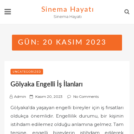
Skip
Sinema Hayatı
to
Sinema Hayatı
content
GÜN:
20 KASIM 2023
UNCATEGORIZED
Gölyaka Engelli İş İlanları
P
Admin
Kasım 20, 2023
No Comments
o
Gölyaka'da yaşayan engelli bireyler için iş fırsatları
s
oldukça önemlidir. Engellilik durumu, bir kişinin
t
istihdam edilemez olduğu anlamına gelmez. Tam
e
tersine, engelli bireylerin istihdam edilerek
d