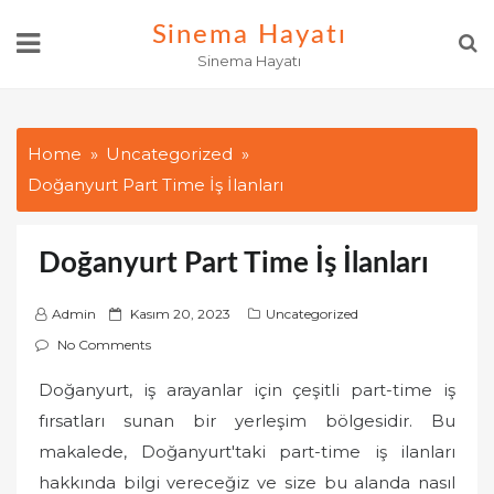
Skip
Sinema Hayatı
to
Sinema Hayatı
content
Home
Uncategorized
Doğanyurt Part Time İş İlanları
Doğanyurt Part Time İş İlanları
P
Admin
Kasım 20, 2023
Uncategorized
o
No Comments
s
Doğanyurt, iş arayanlar için çeşitli part-time iş
t
fırsatları sunan bir yerleşim bölgesidir. Bu
e
d
makalede, Doğanyurt'taki part-time iş ilanları
o
hakkında bilgi vereceğiz ve size bu alanda nasıl