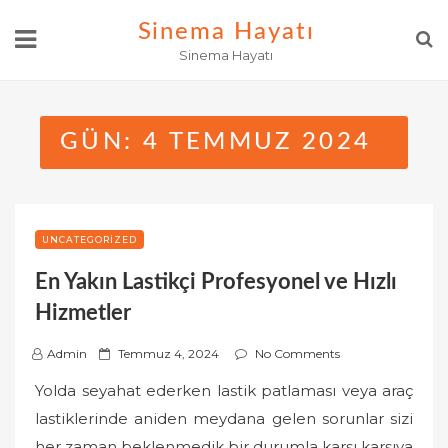
Skip
Sinema Hayatı
to
Sinema Hayatı
content
GÜN:
4 TEMMUZ 2024
UNCATEGORIZED
En Yakın Lastikçi Profesyonel ve Hızlı
Hizmetler
P
Admin
Temmuz 4, 2024
No Comments
o
Yolda seyahat ederken lastik patlaması veya araç
s
lastiklerinde aniden meydana gelen sorunlar sizi
t
her zaman beklenmedik bir durumla karşı karşıya