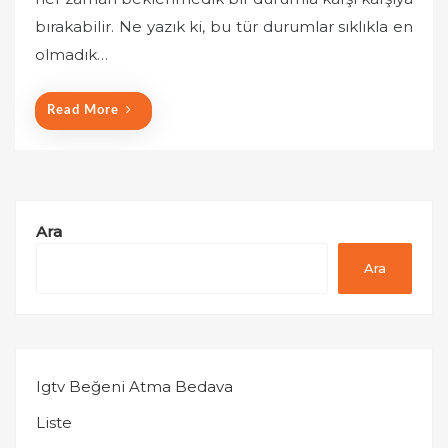
e
bırakabilir. Ne yazık ki, bu tür durumlar sıklıkla en
d
o
olmadık…
n
Read More
Ara
Ara
Igtv Beğeni Atma Bedava
Liste