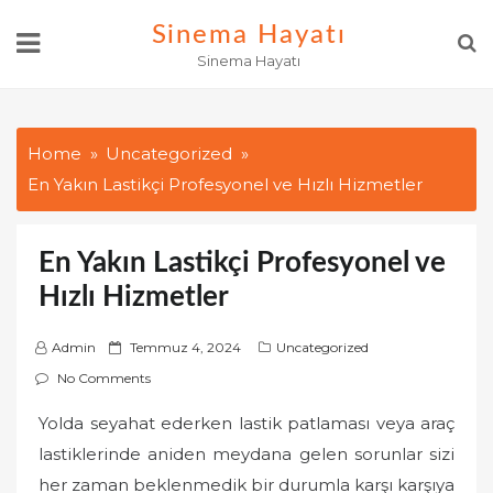
Skip
Sinema Hayatı
to
Sinema Hayatı
content
Home
Uncategorized
En Yakın Lastikçi Profesyonel ve Hızlı Hizmetler
En Yakın Lastikçi Profesyonel ve
Hızlı Hizmetler
P
Admin
Temmuz 4, 2024
Uncategorized
o
No Comments
s
Yolda seyahat ederken lastik patlaması veya araç
t
lastiklerinde aniden meydana gelen sorunlar sizi
e
d
her zaman beklenmedik bir durumla karşı karşıya