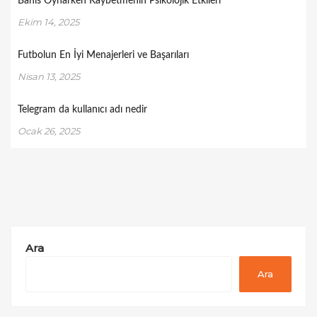
Bahis Oynarken Kaybetmenin Psikolojik Etkileri
Ekim 14, 2025
Futbolun En İyi Menajerleri ve Başarıları
Nisan 13, 2025
Telegram da kullanıcı adı nedir
Ocak 26, 2025
Ara
Ara