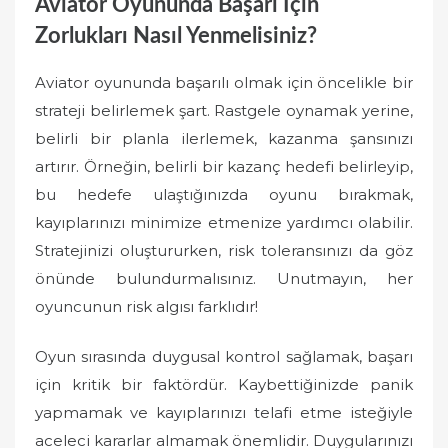
Aviator Oyununda Başarı İçin
Zorlukları Nasıl Yenmelisiniz?
Aviator oyununda başarılı olmak için öncelikle bir
strateji belirlemek şart. Rastgele oynamak yerine,
belirli bir planla ilerlemek, kazanma şansınızı
artırır. Örneğin, belirli bir kazanç hedefi belirleyip,
bu hedefe ulaştığınızda oyunu bırakmak,
kayıplarınızı minimize etmenize yardımcı olabilir.
Stratejinizi oluştururken, risk toleransınızı da göz
önünde bulundurmalısınız. Unutmayın, her
oyuncunun risk algısı farklıdır!
Oyun sırasında duygusal kontrol sağlamak, başarı
için kritik bir faktördür. Kaybettiğinizde panik
yapmamak ve kayıplarınızı telafi etme isteğiyle
aceleci kararlar almamak önemlidir. Duygularınızı