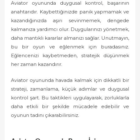
Aviator oyununda duygusal kontrol, başarının
anahtarıdır. Kaybettiğinizde panik yapmamak ve
kazandığınızda aşırı sevinmemek, dengede
kalmanıza yardımcı olur. Duygularınızı yönetmek,
daha mantıklı kararlar almanızı sağlar. Unutmayın,
bu bir oyun ve eğlenmek için buradasınız.
Eğlencenizi kaybetmeden, stratejik düşünmek
her zaman kazandırır.
Aviator oyununda havada kalmak için dikkatli bir
strateji, zamanlama, küçük adımlar ve duygusal
kontrol şart. Bu taktikleri uygulayarak, zorluklarla
daha etkili bir şekilde mücadele edebilir ve
oyunun tadını çıkarabilirsiniz.