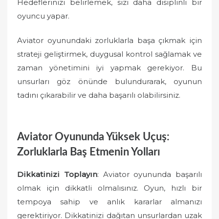
Hedeflerinizi belirlemek, sizi daha disiplinli bir
oyuncu yapar.
Aviator oyunundaki zorluklarla başa çıkmak için
strateji geliştirmek, duygusal kontrol sağlamak ve
zaman yönetimini iyi yapmak gerekiyor. Bu
unsurları göz önünde bulundurarak, oyunun
tadını çıkarabilir ve daha başarılı olabilirsiniz.
Aviator Oyununda Yüksek Uçuş:
Zorluklarla Baş Etmenin Yolları
Dikkatinizi Toplayın
: Aviator oyununda başarılı
olmak için dikkatli olmalısınız. Oyun, hızlı bir
tempoya sahip ve anlık kararlar almanızı
gerektiriyor. Dikkatinizi dağıtan unsurlardan uzak