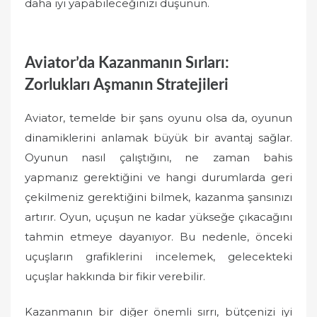
daha iyi yapabileceğinizi düşünün.
Aviator’da Kazanmanın Sırları:
Zorlukları Aşmanın Stratejileri
Aviator, temelde bir şans oyunu olsa da, oyunun
dinamiklerini anlamak büyük bir avantaj sağlar.
Oyunun nasıl çalıştığını, ne zaman bahis
yapmanız gerektiğini ve hangi durumlarda geri
çekilmeniz gerektiğini bilmek, kazanma şansınızı
artırır. Oyun, uçuşun ne kadar yükseğe çıkacağını
tahmin etmeye dayanıyor. Bu nedenle, önceki
uçuşların grafiklerini incelemek, gelecekteki
uçuşlar hakkında bir fikir verebilir.
Kazanmanın bir diğer önemli sırrı, bütçenizi iyi