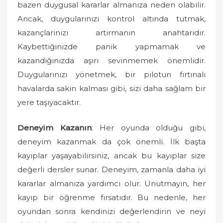
bazen duygusal kararlar almanıza neden olabilir.
Ancak, duygularınızı kontrol altında tutmak,
kazançlarınızı artırmanın anahtarıdır.
Kaybettiğinizde panik yapmamak ve
kazandığınızda aşırı sevinmemek önemlidir.
Duygularınızı yönetmek, bir pilotun fırtınalı
havalarda sakin kalması gibi, sizi daha sağlam bir
yere taşıyacaktır.
Deneyim Kazanın
: Her oyunda olduğu gibi,
deneyim kazanmak da çok önemli. İlk başta
kayıplar yaşayabilirsiniz, ancak bu kayıplar size
değerli dersler sunar. Deneyim, zamanla daha iyi
kararlar almanıza yardımcı olur. Unutmayın, her
kayıp bir öğrenme fırsatıdır. Bu nedenle, her
oyundan sonra kendinizi değerlendirin ve neyi