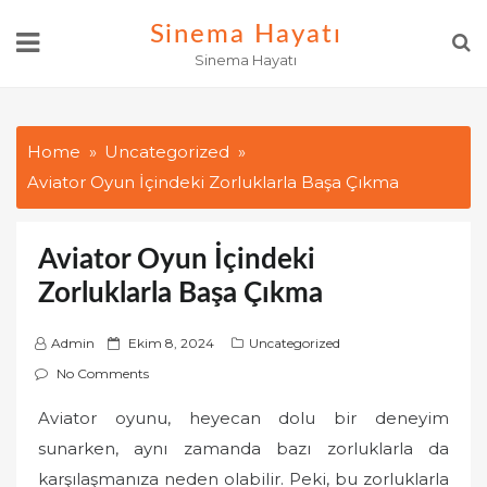
Skip
Sinema Hayatı
to
Sinema Hayatı
content
Home
Uncategorized
Aviator Oyun İçindeki Zorluklarla Başa Çıkma
Aviator Oyun İçindeki
Zorluklarla Başa Çıkma
P
Admin
Ekim 8, 2024
Uncategorized
o
No Comments
s
Aviator oyunu, heyecan dolu bir deneyim
t
sunarken, aynı zamanda bazı zorluklarla da
e
d
karşılaşmanıza neden olabilir. Peki, bu zorluklarla