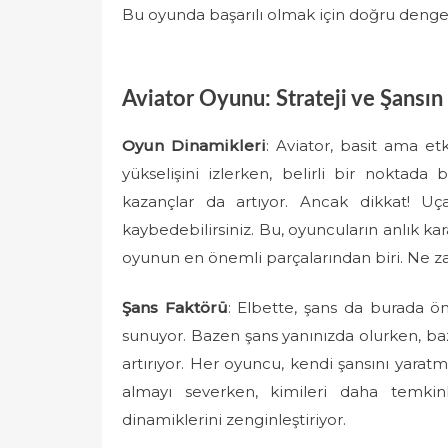
Bu oyunda başarılı olmak için doğru denge
Aviator Oyunu: Strateji ve Şansın
Oyun Dinamikleri
: Aviator, basit ama et
yükselişini izlerken, belirli bir noktada
kazançlar da artıyor. Ancak dikkat! Uç
kaybedebilirsiniz. Bu, oyuncuların anlık kar
oyunun en önemli parçalarından biri. Ne z
Şans Faktörü
: Elbette, şans da burada ön
sunuyor. Bazen şans yanınızda olurken, baz
artırıyor. Her oyuncu, kendi şansını yaratma
almayı severken, kimileri daha temkinli
dinamiklerini zenginleştiriyor.