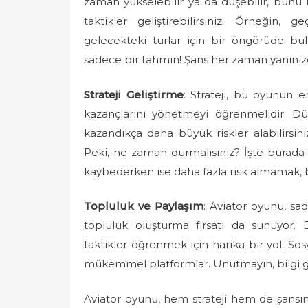
zaman yükselebilir ya da düşebilir, bunu 
e
taktikler geliştirebilirsiniz. Örneğin,
d
gelecekteki turlar için bir öngörüde bu
o
sadece bir tahmin! Şans her zaman yanınız
n
Strateji Geliştirme
: Strateji, bu oyunun e
kazançlarını yönetmeyi öğrenmelidir. Düş
kazandıkça daha büyük riskler alabilirsini
Peki, ne zaman durmalısınız? İşte burada 
kaybederken ise daha fazla risk almamak, baş
Topluluk ve Paylaşım
: Aviator oyunu, sa
topluluk oluşturma fırsatı da sunuyor. D
taktikler öğrenmek için harika bir yol. So
mükemmel platformlar. Unutmayın, bilgi g
Aviator oyunu, hem strateji hem de şansın