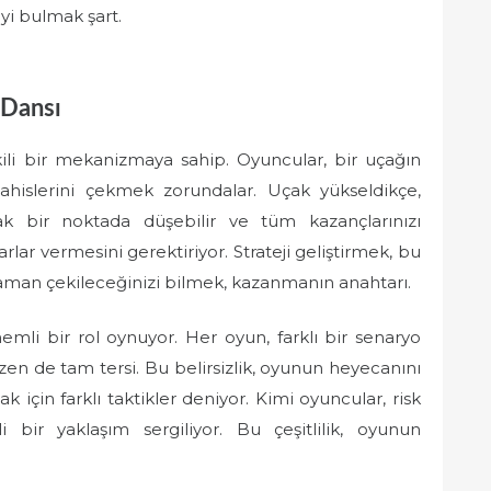
yi bulmak şart.
 Dansı
kili bir mekanizmaya sahip. Oyuncular, bir uçağın
 bahislerini çekmek zorundalar. Uçak yükseldikçe,
ak bir noktada düşebilir ve tüm kazançlarınızı
arlar vermesini gerektiriyor. Strateji geliştirmek, bu
aman çekileceğinizi bilmek, kazanmanın anahtarı.
emli bir rol oynuyor. Her oyun, farklı bir senaryo
en de tam tersi. Bu belirsizlik, oyunun heyecanını
k için farklı taktikler deniyor. Kimi oyuncular, risk
 bir yaklaşım sergiliyor. Bu çeşitlilik, oyunun