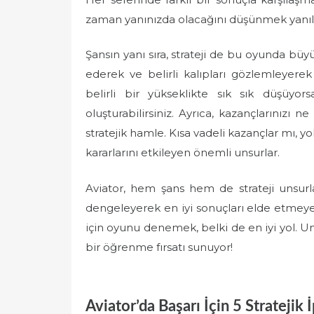
zaman yanınızda olacağını düşünmek yanıltıc
Şansın yanı sıra, strateji de bu oyunda büyü
ederek ve belirli kalıpları gözlemleyerek 
belirli bir yükseklikte sık sık düşüyor
oluşturabilirsiniz. Ayrıca, kazançlarınızı
stratejik hamle. Kısa vadeli kazançlar mı, y
kararlarını etkileyen önemli unsurlar.
Aviator, hem şans hem de strateji unsurlar
dengeleyerek en iyi sonuçları elde etmeye
için oyunu denemek, belki de en iyi yol. 
bir öğrenme fırsatı sunuyor!
Aviator’da Başarı İçin 5 Stratejik 