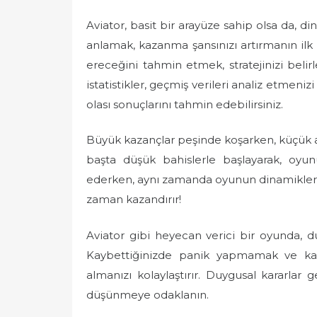
Aviator, basit bir arayüze sahip olsa da, di
anlamak, kazanma şansınızı artırmanın i
ereceğini tahmin etmek, stratejinizi belir
istatistikler, geçmiş verileri analiz etmeniz
olası sonuçlarını tahmin edebilirsiniz.
Büyük kazançlar peşinde koşarken, küçük a
başta düşük bahislerle başlayarak, oyunu
ederken, aynı zamanda oyunun dinamiklerin
zaman kazandırır!
Aviator gibi heyecan verici bir oyunda, d
Kaybettiğinizde panik yapmamak ve kazan
almanızı kolaylaştırır. Duygusal kararlar 
düşünmeye odaklanın.