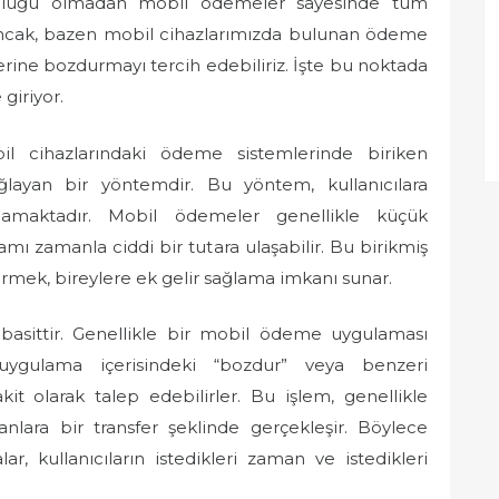
nluluğu olmadan mobil ödemeler sayesinde tüm
. Ancak, bazen mobil cihazlarımızda bulunan ödeme
erine bozdurmayı tercih edebiliriz. İşte bu noktada
iriyor.
l cihazlarındaki ödeme sistemlerinde biriken
ağlayan bir yöntemdir. Bu yöntem, kullanıcılara
amaktadır. Mobil ödemeler genellikle küçük
amı zamanla ciddi bir tutara ulaşabilir. Bu birikmiş
rmek, bireylere ek gelir sağlama imkanı sunar.
sittir. Genellikle bir mobil ödeme uygulaması
r, uygulama içerisindeki “bozdur” veya benzeri
kit olarak talep edebilirler. Bu işlem, genellikle
nlara bir transfer şeklinde gerçekleşir. Böylece
, kullanıcıların istedikleri zaman ve istedikleri