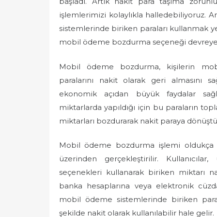
başladı. Artık nakit para taşıma zoru
e
işlemlerimizi kolaylıkla halledebiliyoruz
d
sistemlerinde biriken paraları kullanmak y
o
mobil ödeme bozdurma seçeneği devreye g
n
Mobil ödeme bozdurma, kişilerin mobi
paralarını nakit olarak geri almasını s
ekonomik açıdan büyük faydalar sağl
miktarlarda yapıldığı için bu paraların topl
miktarları bozdurarak nakit paraya dönüştü
Mobil ödeme bozdurma işlemi oldukça ba
üzerinden gerçekleştirilir. Kullanıcıla
seçenekleri kullanarak biriken miktarı na
banka hesaplarına veya elektronik cüzda
mobil ödeme sistemlerinde biriken paralar
şekilde nakit olarak kullanılabilir hale gelir.