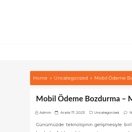
Skip
to
content
Home
Uncategorized
Mobil Ödeme B
Mobil Ödeme Bozdurma – 
P
Admin
Aralık 17, 2023
Uncategorized
N
o
Günümüzde teknolojinin gelişmesiyle birl
s
t