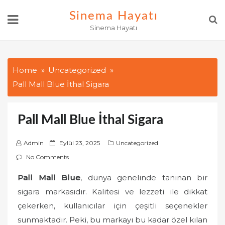
Skip
Sinema Hayatı
to
Sinema Hayatı
content
Home
Uncategorized
Pall Mall Blue İthal Sigara
Pall Mall Blue İthal Sigara
P
Admin
Eylül 23, 2025
Uncategorized
o
No Comments
s
Pall Mall Blue
, dünya genelinde tanınan bir
t
sigara markasıdır. Kalitesi ve lezzeti ile dikkat
e
d
çekerken, kullanıcılar için çeşitli seçenekler
o
sunmaktadır. Peki, bu markayı bu kadar özel kılan